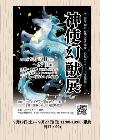
9月19日(土)～９月27日(日) 11:00-18:00 (最終
日17：00)