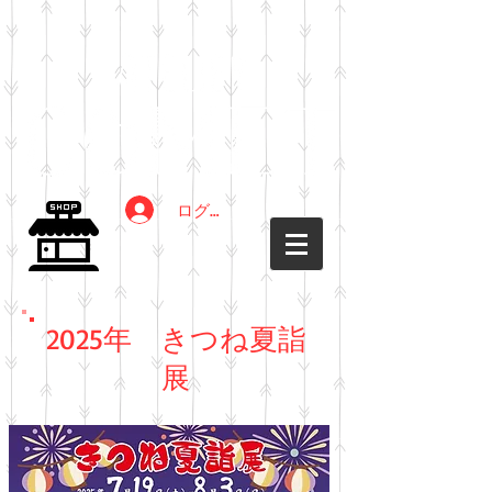
ログイン
2025年 きつね夏詣
展