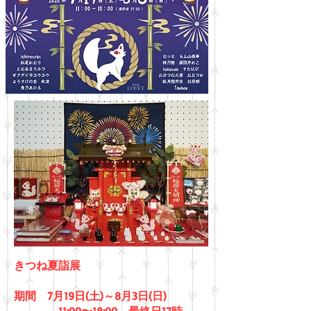
きつね夏詣展
期間 7月19日(土)～8月3日(日)