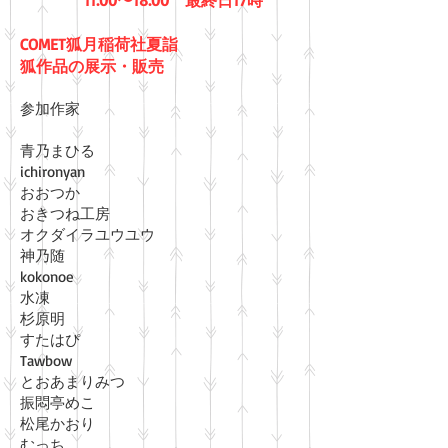
11:00〜18:00 最終日17時
​
COMET狐月稲荷社夏詣
狐作品の展示・販売
参加作家
​青乃まひる
ichironyan
おおつか
​おきつね工房
オクダイラユウユウ
神乃随
kokonoe
水凍
​杉原明
すたはぴ​​​​
Tawbow
とおあまりみつ
振悶亭めこ
松尾かおり
​むっち