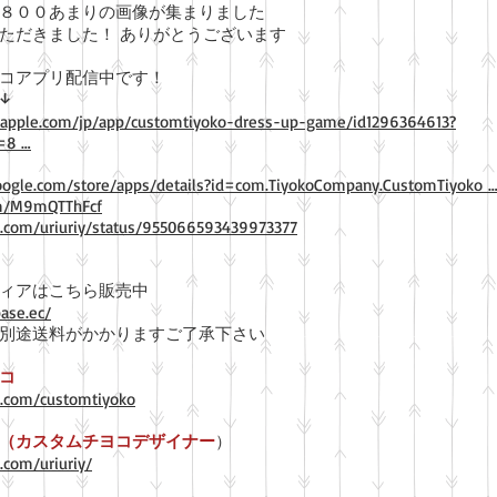
８００あまりの画像が集まりました
ただきました！ ありがとうございます
コアプリ配信中です！
 ↓
s.apple.com/jp/app/customtiyoko-dress-up-game/id1296364613?
=8 …
google.com/store/apps/details?id=com.TiyokoCompany.CustomTiyoko 
com/M9mQTThFcf
er.com/uriuriy/status/955066593439973377
ィアはこちら販売中
base.ec/
別途送料がかかりますご了承下さい
コ
er.com/customtiyoko
（カスタムチヨコデザイナー
）
r.com/uriuriy/