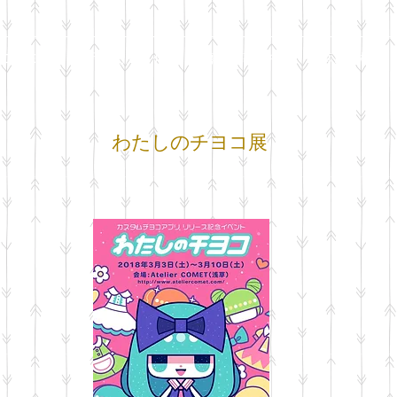
GALLERY
展示のお知らせ
公募作家募集中
公募展示概要
​わたしのチヨコ展